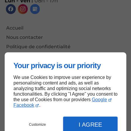
Lun - Ven :
08h - 17h
Accueil
Nous contacter
Politique de confidentialité
Plan du site
Your privacy is our priority
We use Cookies to improve user experience by
Haut de page
personalising content and ads, as well as
analyzing traffic and optimizing social networks
functionalities. By clicking "I Agree" you consent to
the use of Cookies from our providers
Google
Facebook
.
I AGREE
Customize