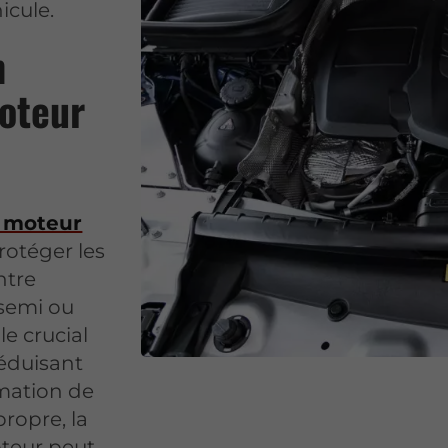
icule.
n
oteur
e moteur
rotéger les
ntre
t semi ou
e crucial
réduisant
rmation de
ropre, la
oteur peut