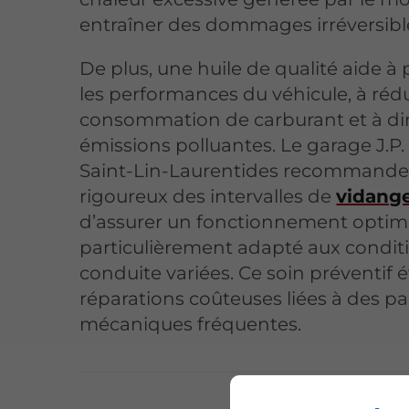
entraîner des dommages irréversibl
De plus, une huile de qualité aide à 
les performances du véhicule, à rédu
consommation de carburant et à di
émissions polluantes. Le garage J.P
Saint-Lin-Laurentides recommande 
rigoureux des intervalles de
vidang
d’assurer un fonctionnement optima
particulièrement adapté aux condit
conduite variées. Ce soin préventif é
réparations coûteuses liées à des p
mécaniques fréquentes.