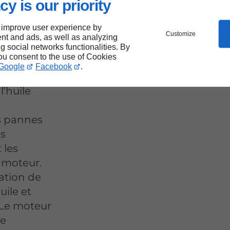
n
cy is our priority
’huile
 improve user experience by
Customize
nt and ads, as well as analyzing
ng social networks functionalities. By
you consent to the use of Cookies
Google
Facebook
.
l’huile
s pannes
es
 les
u moteur.
ation de
uile et
 Le moteur
re