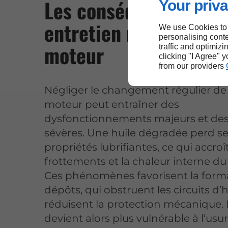
Les conséquences d’u
Your priva
entretien négligé de l
We use Cookies to
personalising conte
moteur
traffic and optimizi
clicking "I Agree" 
from our providers
Négliger le changement régulier de 
moteur peut entraîner des
dysfonctionnements majeurs et de
sévères. Une huile dégradée perd s
propriétés lubrifiantes, ce qui accroît
frottements et la chaleur interne d
Ces phénomènes favorisent la form
dépôts, qui obstruent les circuits d’h
réduisent la protection mécanique.
devient alors plus vulnérable à l’usu