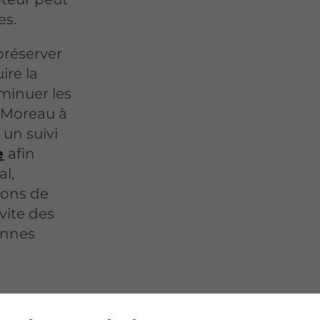
es.
préserver
ire la
minuer les
. Moreau à
un suivi
e
afin
l,
ions de
vite des
annes