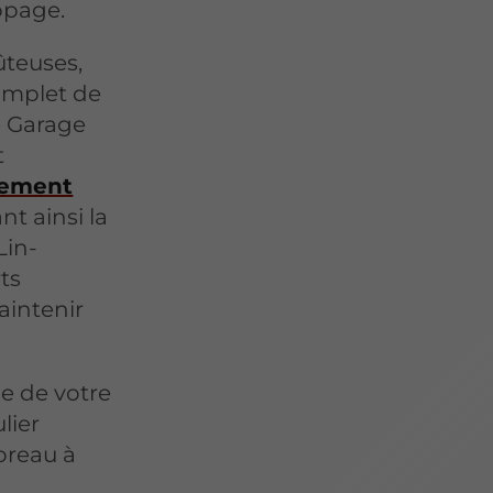
ppage.
ûteuses,
omplet de
e Garage
t
ement
nt ainsi la
Lin-
ts
aintenir
e de votre
lier
oreau à