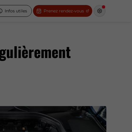
Infos utiles
Prenez rendez-vous
égulièrement