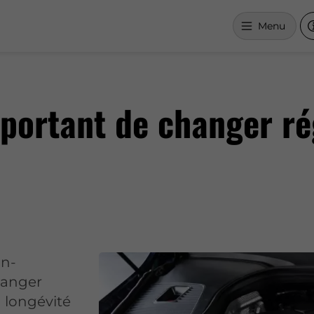
Menu
mportant de changer r
in-
hanger
a longévité