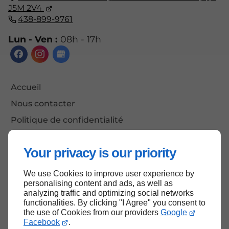
J5M 2V4
438-899-9761
Lun - Ven :
08h - 17h
Accueil
Nous contacter
Politique de confidentialité
Plan du site
Your privacy is our priority
We use Cookies to improve user experience by
Haut de page
personalising content and ads, as well as
analyzing traffic and optimizing social networks
functionalities. By clicking "I Agree" you consent to
the use of Cookies from our providers
Google
Facebook
.