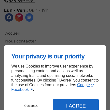
438-899-9761
Lun - Ven :
08h - 17h
Accueil
Nous contacter
Politique de confidentialité
Your privacy is our priority
Plan du site
We use Cookies to improve user experience by
personalising content and ads, as well as
analyzing traffic and optimizing social networks
Haut de page
functionalities. By clicking "I Agree" you consent to
the use of Cookies from our providers
Google
Facebook
.
I AGREE
Customize