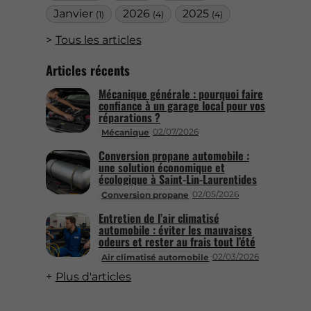
Janvier
2026
2025
(1)
(4)
(4)
Tous les articles
Articles récents
Mécanique générale : pourquoi faire
confiance à un garage local pour vos
réparations ?
02/07/2026
Mécanique
Conversion propane automobile :
une solution économique et
écologique à Saint-Lin-Laurentides
02/05/2026
Conversion propane
Entretien de l’air climatisé
automobile : éviter les mauvaises
odeurs et rester au frais tout l’été
02/03/2026
Air climatisé automobile
Plus d'articles