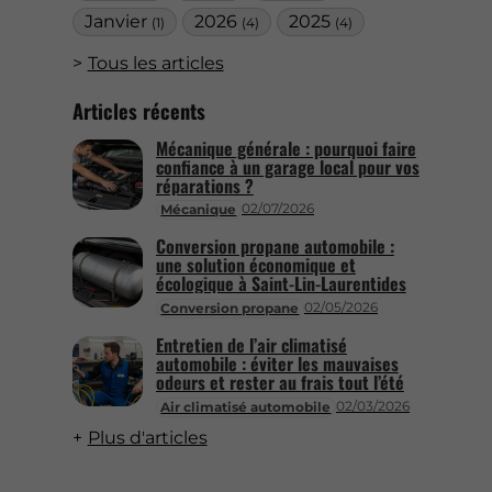
Janvier
2026
2025
(1)
(4)
(4)
Tous les articles
Articles récents
Mécanique générale : pourquoi faire
confiance à un garage local pour vos
réparations ?
02/07/2026
Mécanique
Conversion propane automobile :
une solution économique et
écologique à Saint-Lin-Laurentides
02/05/2026
Conversion propane
Entretien de l’air climatisé
automobile : éviter les mauvaises
odeurs et rester au frais tout l’été
02/03/2026
Air climatisé automobile
Plus d'articles