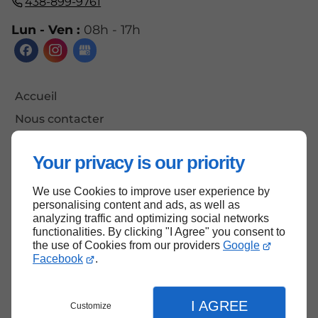
438-899-9761
Lun - Ven :
08h - 17h
Accueil
Nous contacter
Politique de confidentialité
Your privacy is our priority
Plan du site
We use Cookies to improve user experience by
personalising content and ads, as well as
analyzing traffic and optimizing social networks
Haut de page
functionalities. By clicking "I Agree" you consent to
the use of Cookies from our providers
Google
Facebook
.
I AGREE
Customize